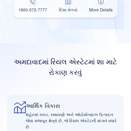
1800-572-7777
દિશા મેળવો
More Details
અમદાવાદમાં રિયલ એસ્ટેટમાં શા માટે
રોકાણ કરવું
આર્થિક વિકાસ
શહેરમાં કાપડ, રસાયણો અને ઑટોમોબાઇલ ઉત્પાદન
જેવા મજબૂત ક્ષેત્રો છે, જે રિયલ એસ્ટેટની માંગને વધારે
છે.