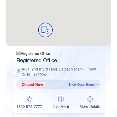
Registered Office
A-34, 2nd & 3rd Floor, Lajpat Nagar - II, New
Delhi - 110024
Closed Now
Show Open Hours
1800-572-7777
દિશા મેળવો
More Details