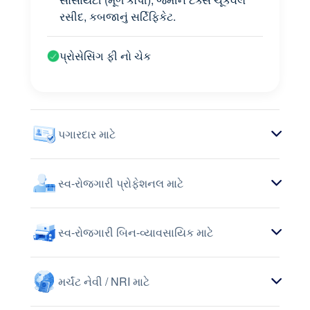
રસીદ, કબજાનું સર્ટિફિકેટ.
પ્રોસેસિંગ ફી નો ચેક
પગારદાર માટે
સ્વ-રોજગારી પ્રોફેશનલ માટે
સ્વ-રોજગારી બિન-વ્યાવસાયિક માટે
મર્ચંટ નેવી / NRI માટે