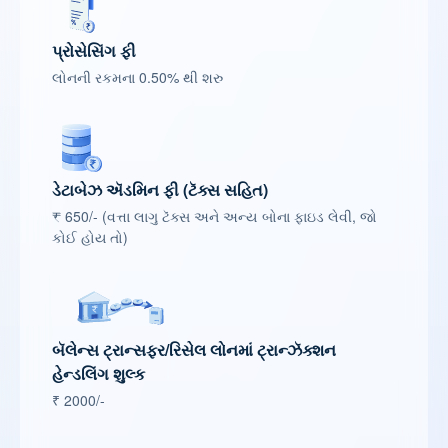
પ્રોસેસિંગ ફી
લોનની રકમના 0.50% થી શરુ
ડેટાબેઝ ઍડમિન ફી (ટૅક્સ સહિત)
₹ 650/- (વત્તા લાગુ ટૅક્સ અને અન્ય બોના ફાઇડ લેવી, જો
કોઈ હોય તો)
બૅલેન્સ ટ્રાન્સફર/રિસેલ લોનમાં ટ્રાન્ઝૅક્શન
હેન્ડલિંગ શુલ્ક
₹ 2000/-