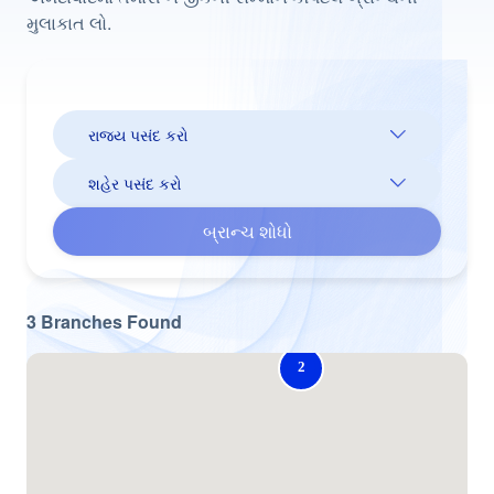
મુલાકાત લો.
બ્રાન્ચ શોધો
3
Branches
Found