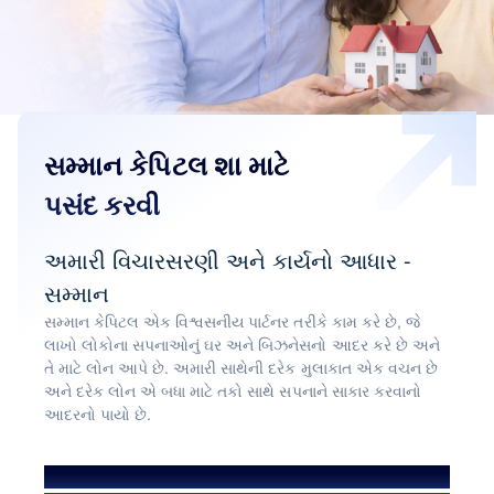
સમ્માન કેપિટલ શા માટે
પસંદ કરવી
અમારી વિચારસરણી અને કાર્યનો આધાર -
સમ્માન
સમ્માન કેપિટલ એક વિશ્વસનીય પાર્ટનર તરીકે કામ કરે છે, જે
લાખો લોકોના સપનાઓનું ઘર અને બિઝનેસનો આદર કરે છે અને
તે માટે લોન આપે છે. અમારી સાથેની દરેક મુલાકાત એક વચન છે
અને દરેક લોન એ બધા માટે તકો સાથે સપનાને સાકાર કરવાનો
આદરનો પાયો છે.
અમે મદદ કરી છે