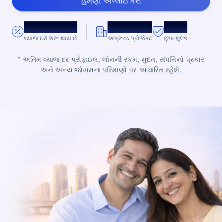
હમણાં અપ્લાઇ કરો
*8.75% વાર્ષિક.
10,000+
શૂન્ય
વ્યાજ દરો શરૂ થાય છે
અપ્રૂવ્ડ પ્રોજેક્ટ
છુપા શુલ્ક
* અંતિમ વ્યાજ દર પ્રોફાઇલ, લોનની રકમ, મુદત, સંપત્તિનો પ્રકાર
અને અન્ય જોખમના પરિમાણો પર આધારિત રહેશે.