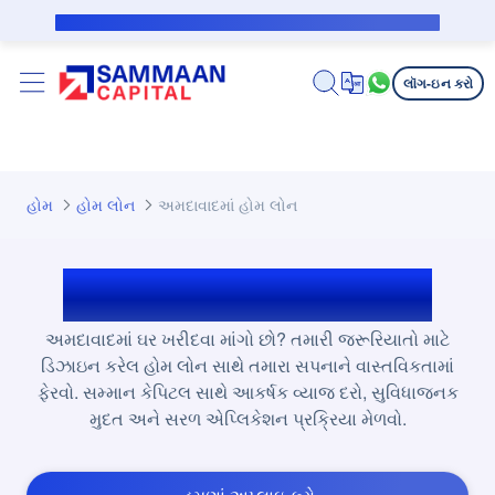
મુખ્ય કન્ટેન્ટ પર જાઓ
સબવેન્શન કરજદાર માટે જાહેર નોટિસ
લૉગ-ઇન કરો
હોમ
હોમ લોન
અમદાવાદમાં હોમ લોન
અમદાવાદમાં હોમ લોન
અમદાવાદમાં ઘર ખરીદવા માંગો છો? તમારી જરૂરિયાતો માટે
ડિઝાઇન કરેલ હોમ લોન સાથે તમારા સપનાને વાસ્તવિકતામાં
ફેરવો. સમ્માન કેપિટલ સાથે આકર્ષક વ્યાજ દરો, સુવિધાજનક
મુદત અને સરળ એપ્લિકેશન પ્રક્રિયા મેળવો.