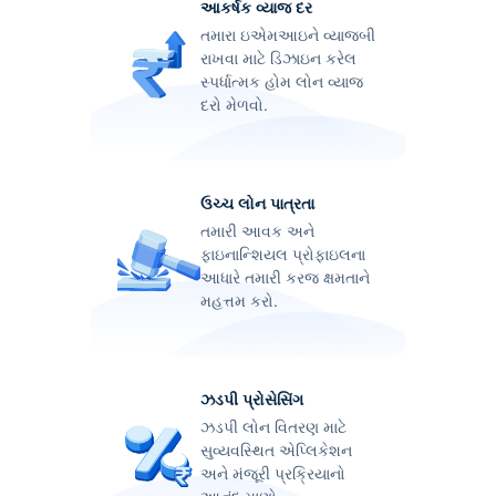
આકર્ષક વ્યાજ દર
તમારા ઇએમઆઇને વ્યાજબી
રાખવા માટે ડિઝાઇન કરેલ
સ્પર્ધાત્મક હોમ લોન વ્યાજ
દરો મેળવો.
ઉચ્ચ લોન પાત્રતા
તમારી આવક અને
ફાઇનાન્શિયલ પ્રોફાઇલના
આધારે તમારી કરજ ક્ષમતાને
મહત્તમ કરો.
ઝડપી પ્રોસેસિંગ
ઝડપી લોન વિતરણ માટે
સુવ્યવસ્થિત એપ્લિકેશન
અને મંજૂરી પ્રક્રિયાનો
આનંદ માણો.