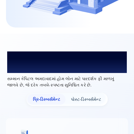
અમદાવાદમાં હોમ લોન પ્રોસેસિંગ ફી અને
શુલ્ક
સમ્માન કેપિટલ અમદાવાદમાં હોમ લોન માટે પારદર્શક ફી માળખું
જાળવે છે, જે દરેક તબક્કે સ્પષ્ટતા સુનિશ્ચિત કરે છે.
પ્રિ-ડિસ્બર્સમેન્ટ
પોસ્ટ-ડિસ્બર્સમેન્ટ