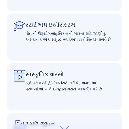
સ્ટાર્ટઅપ ઇકોસિસ્ટમ
પોતાની ઉદ્યોગસાહસિકતાની ભાવના માટે જાણીતું,
અમદાવાદ એક સમૃદ્ધ સ્ટાર્ટઅપ ઇકોસિસ્ટમ ધરાવે છે
સાંસ્કૃતિક વારસો
યુનેસ્કો વર્લ્ડ હેરિટેજ સિટી તરીકે, અમદાવાદ
પ્રવાસીઓ અને ઇતિહાસકારોને આકર્ષિત કરે છે
ટકાઉ જીવન