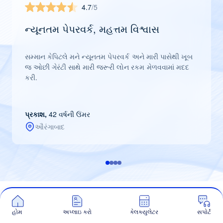
4.7
/5
ન્યૂનતમ પેપરવર્ક, મહત્તમ વિશ્વાસ
સમ્માન કેપિટલે મને ન્યૂનતમ પેપરવર્ક અને મારી પાસેથી ખૂબ
જ ઓછી ગેરંટી સાથે મારી જરૂરી લોન રકમ મેળવવામાં મદદ
કરી.
પ્રકાશ,
42 વર્ષની ઉંમર
ઔરંગાબાદ
હોમ
અપ્લાઇ કરો
કેલક્યુલેટર
સપોર્ટ