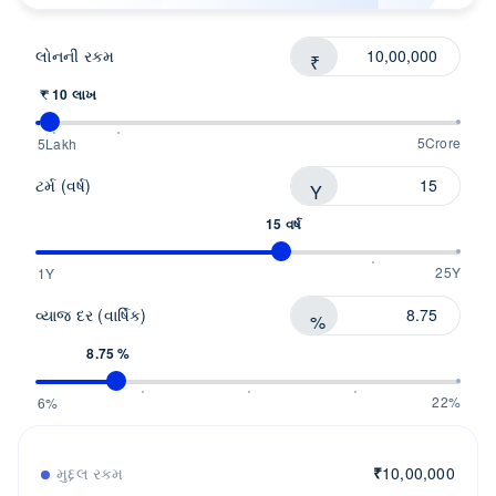
લોનને સમજો
લોનની રકમ
₹
સલાહકાર સાથે વાત કરો
₹ 10 લાખ
5Crore
5Lakh
ટર્મ (વર્ષ)
Y
15 વર્ષ
25Y
1Y
વ્યાજ દર (વાર્ષિક)
%
8.75 %
22%
6%
મુદ્દલ રકમ
₹
10,00,000