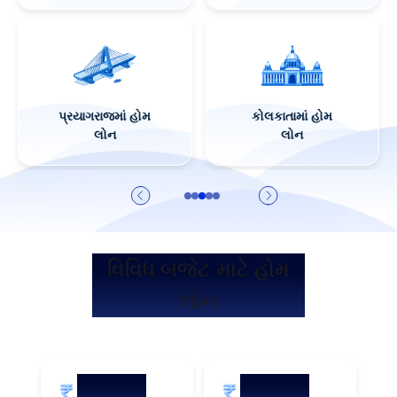
વિશાખાપટ્નમમાં હોમ
જયપુરમાં હોમ લોન
લોન
વિવિધ બજેટ માટે હોમ
લોન
5 કરોડ
2 કરોડ