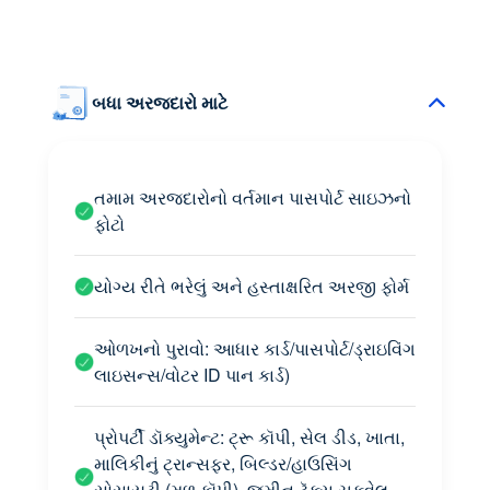
બધા અરજદારો માટે
તમામ અરજદારોનો વર્તમાન પાસપોર્ટ સાઇઝનો
ફોટો
યોગ્ય રીતે ભરેલું અને હસ્તાક્ષરિત અરજી ફોર્મ
ઓળખનો પુરાવો: આધાર કાર્ડ/પાસપોર્ટ/ડ્રાઇવિંગ
લાઇસન્સ/વોટર ID પાન કાર્ડ)
પ્રોપર્ટી ડૉક્યુમેન્ટ: ટ્રૂ કૉપી, સેલ ડીડ, ખાતા,
માલિકીનું ટ્રાન્સફર, બિલ્ડર/હાઉસિંગ
સોસાયટી (મૂળ કૉપી), જમીન ટૅક્સ ચૂકવેલ