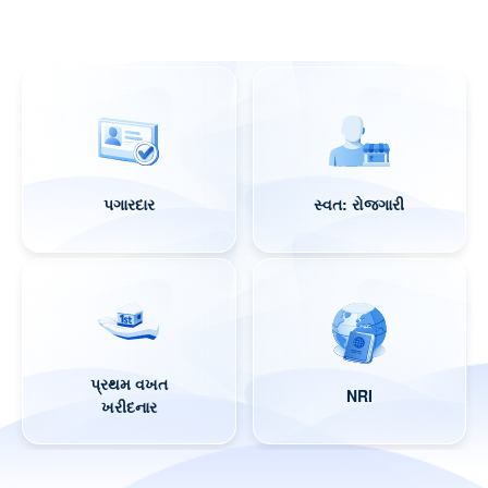
પગારદાર
સ્વત: રોજગારી
પ્રથમ વખત
NRI
ખરીદનાર