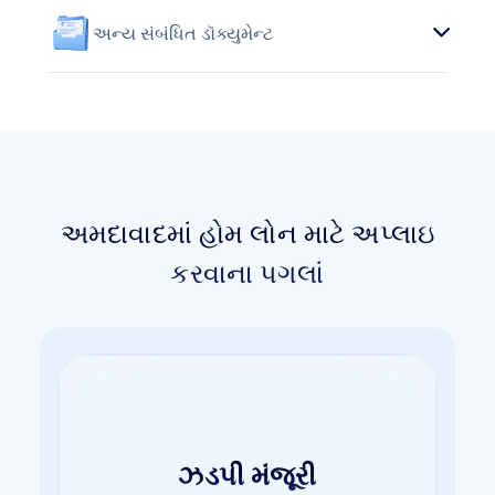
અન્ય સંબંધિત ડૉક્યુમેન્ટ
અમદાવાદમાં હોમ લોન માટે અપ્લાઇ
કરવાના પગલાં
ઉપયોગ કરવામાં સરળ
ઝડપી મંજૂરી
ઝંઝટ-મુક્ત ડૉક્યુમેન્ટેશન