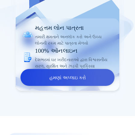
મહત્તમ લોન પાત્રતા
તમારી ક્ષમતાને અનલૉક કરો અને ઉચ્ચ
લોનની રકમ માટે પાત્રતા મેળવો
100% ઑનલાઇન
દેશભરમાં ઘર ખરીદનારાઓ દ્વારા વિશ્વસનીય
સરળ, સુરક્ષિત અને ઝડપી પ્રક્રિયા
હમણાં અપ્લાઇ કરો