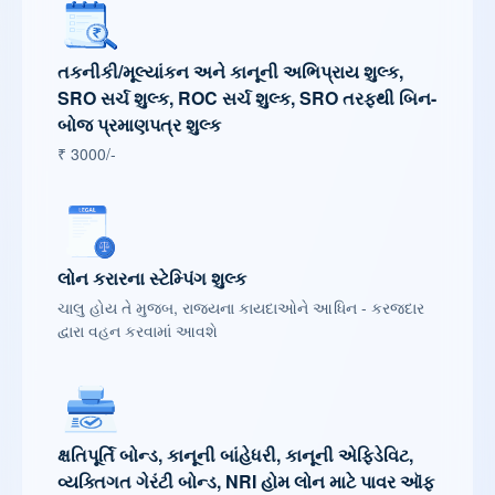
તકનીકી/મૂલ્યાંકન અને કાનૂની અભિપ્રાય શુલ્ક,
SRO સર્ચ શુલ્ક, ROC સર્ચ શુલ્ક, SRO તરફથી બિન-
બોજ પ્રમાણપત્ર શુલ્ક
₹ 3000/-
લોન કરારના સ્ટેમ્પિંગ શુલ્ક
ચાલુ હોય તે મુજબ, રાજ્યના કાયદાઓને આધિન - કરજદાર
દ્વારા વહન કરવામાં આવશે
ક્ષતિપૂર્તિ બોન્ડ, કાનૂની બાંહેધરી, કાનૂની એફિડેવિટ,
વ્યક્તિગત ગેરંટી બોન્ડ, NRI હોમ લોન માટે પાવર ઑફ