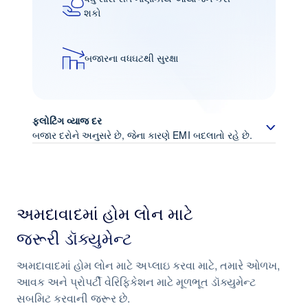
શકો
બજારના વધઘટથી સુરક્ષા
ફ્લોટિંગ વ્યાજ દર
બજાર દરોને અનુસરે છે, જેના કારણે EMI બદલાતો રહે છે.
બજારની સ્થિતિઓ સાથે જોડાયેલ વ્યાજ
અમદાવાદમાં હોમ લોન માટે
દર ઘટાડાનો લાભ લેવાની તક
જરૂરી ડૉક્યુમેન્ટ
અમદાવાદમાં હોમ લોન માટે અપ્લાઇ કરવા માટે, તમારે ઓળખ,
સુવિધાજનક પરત ચુકવણીનું માળખું
આવક અને પ્રોપર્ટી વેરિફિકેશન માટે મૂળભૂત ડૉક્યુમેન્ટ
સબમિટ કરવાની જરૂર છે.