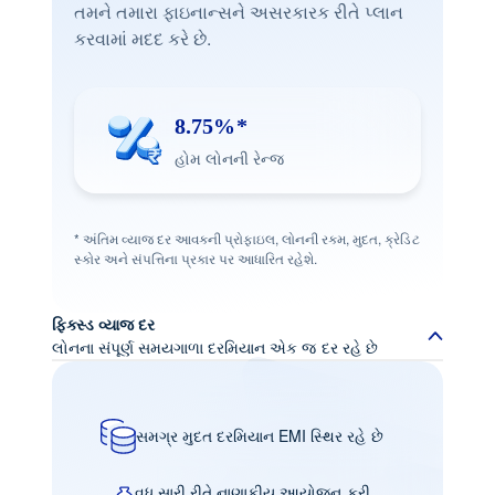
તમને તમારા ફાઇનાન્સને અસરકારક રીતે પ્લાન
કરવામાં મદદ કરે છે.
8.75%*
હોમ લોનની રેન્જ
* અંતિમ વ્યાજ દર આવકની પ્રોફાઇલ, લોનની રકમ, મુદત, ક્રેડિટ
સ્કોર અને સંપત્તિના પ્રકાર પર આધારિત રહેશે.
ફિક્સ્ડ વ્યાજ દર
લોનના સંપૂર્ણ સમયગાળા દરમિયાન એક જ દર રહે છે
સમગ્ર મુદત દરમિયાન EMI સ્થિર રહે છે
વધુ સારી રીતે નાણાકીય આયોજન કરી