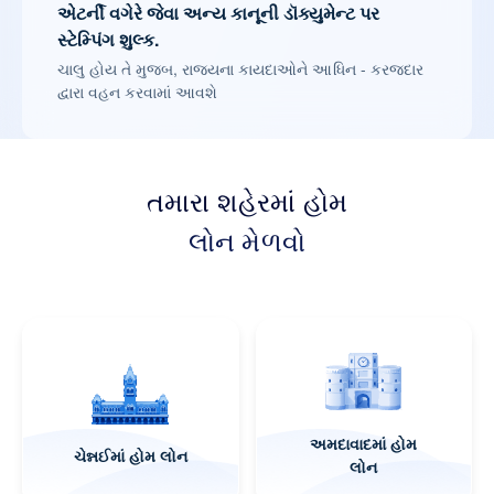
એટર્ની વગેરે જેવા અન્ય કાનૂની ડૉક્યુમેન્ટ પર
સ્ટેમ્પિંગ શુલ્ક.
ચાલુ હોય તે મુજબ, રાજ્યના કાયદાઓને આધિન - કરજદાર
દ્વારા વહન કરવામાં આવશે
તમારા શહેરમાં હોમ
લોન મેળવો
લખનઊમાં હોમ લોન
પુણેમાં હોમ લોન