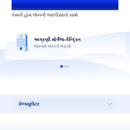
1.4+ મિલિયન યૂઝર
તેમની હોમ લોનની જરૂરિયાતો સાથે
અગ્રણી મોર્ગેજ-કેન્દ્રિત
ભારતમાં એનબીએફસી
કેલ્ક્યુલેટર
કેલ્ક્યુલેટર
અમારી શાખા