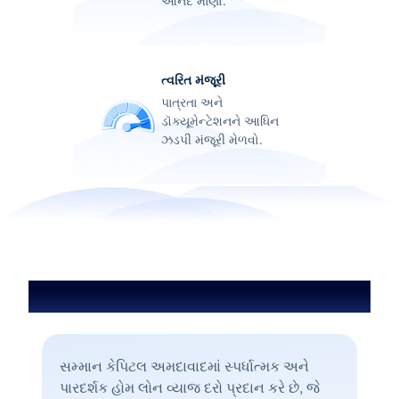
ત્વરિત મંજૂરી
પાત્રતા અને
ડૉક્યૂમેન્ટેશનને આધિન
ઝડપી મંજૂરી મેળવો.
અમદાવાદમાં હોમ લોનનો વ્યાજ દર
સમ્માન કેપિટલ અમદાવાદમાં સ્પર્ધાત્મક અને
પારદર્શક હોમ લોન વ્યાજ દરો પ્રદાન કરે છે, જે