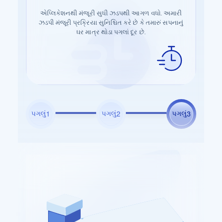
એપ્લિકેશનથી મંજૂરી સુધી ઝડપથી આગળ વધો. અમારી
માત્ર થોડી વિગતો સાથે તમારી યાત્રા શરૂ કરો. અમારાં
સરળતાથી દસ્તાવેજીકરણ પ્રક્રિયા શરૂ કરો. જરૂરી
માર્ગદર્શિત પગલાં તમારા સપનાના ઘરની ખરીદીની શરૂઆત
ઝડપી મંજૂરી પ્રક્રિયા સુનિશ્ચિત કરે છે કે તમારું સપનાનું
માહિતી સબમિટ કરો અને ચાલો બાકીને હેન્ડલ કરીએ.
સરળ બનાવવાની ખાતરી કરે છે.
ઘર માત્ર થોડા પગલાં દૂર છે.
પગલું
પગલું
પગલું
1
2
3