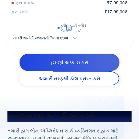
કુલ વ્યાજ
₹
7,99,008
કુલ રકમ
₹
17,99,008
શેર
ડાઉનલોડ
કરો
કરો
તમારી એમોર્ટાઇઝેશનની વિગતો જુઓ
હમણાં અપ્લાઇ કરો
અમારી તરફથી કૉલ પ્રાપ્ત કરો
અમદાવાદમાં અમારી શાખાઓ
તમારી હોમ લોન એપ્લિકેશન સાથે વ્યક્તિગત સહાય માટે
અમદાવાદમાં તમારી નજીકની સમ્માન કેપિટલ બ્રાન્ચની