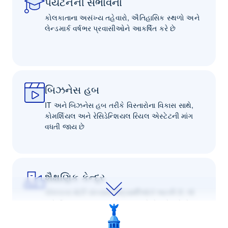
પર્યટનની સંભાવના
કોલકાતાના અસંખ્ય તહેવારો, ઐતિહાસિક સ્થળો અને
લેન્ડમાર્ક વર્ષભર પ્રવાસીઓને આકર્ષિત કરે છે
બિઝનેસ હબ
IT અને બિઝનેસ હબ તરીકે વિસ્તારોના વિકાસ સાથે,
કોમર્શિયલ અને રેસિડેન્શિયલ રિયલ એસ્ટેટની માંગ
વધતી જાય છે
શૈક્ષણિક કેન્દ્ર
કોલકાતા મોટી સંખ્યામાં વિદ્યાર્થીઓને આકર્ષે છે, જે
ભાડેથી આવાસના બજારને મજબૂત ટેકો પૂરો પાડે છે.