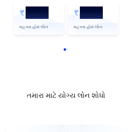
3 કરોડ
1 કરોડ
મહત્તમ હોમ લોન
મહત્તમ હોમ લોન
મહ
તમારા માટે યોગ્ય લોન શોધો