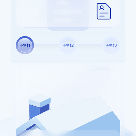
પગલું
પગલું
પગલું
1
2
3