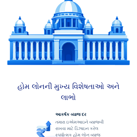
પ્રોપર્ટીની કિંમતો
કોલકાતા વધુ વ્યાજબી રિયલ એસ્ટેટ વિકલ્પો પ્રદાન
કરે છે
શહેરી રિન્યુઅલ પ્રોજેક્ટ્સ
કોલકાતા જૂના રહેણાંક વિસ્તારો અને વ્યાવસાયિક
હોમ લોનની મુખ્ય વિશેષતાઓ અને
વિસ્તારોને ફરીથી જીવંત બનાવવાનું લક્ષ્ય ધરાવે છે
લાભો
આકર્ષક વ્યાજ દર
તમારા ઇએમઆઇને વ્યાજબી
રાખવા માટે ડિઝાઇન કરેલ
સ્પર્ધાત્મક હોમ લોન વ્યાજ