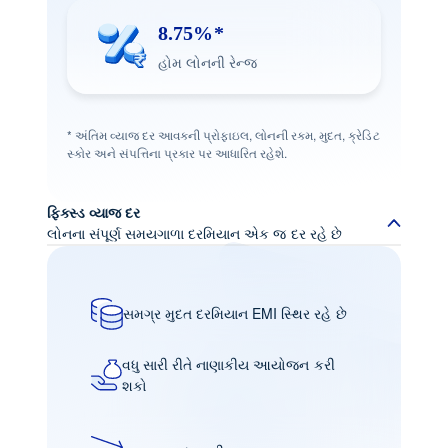
8.75%*
હોમ લોનની રેન્જ
* અંતિમ વ્યાજ દર આવકની પ્રોફાઇલ, લોનની રકમ, મુદત, ક્રેડિટ
સ્કોર અને સંપત્તિના પ્રકાર પર આધારિત રહેશે.
ફિક્સ્ડ વ્યાજ દર
લોનના સંપૂર્ણ સમયગાળા દરમિયાન એક જ દર રહે છે
સમગ્ર મુદત દરમિયાન EMI સ્થિર રહે છે
વધુ સારી રીતે નાણાકીય આયોજન કરી
શકો