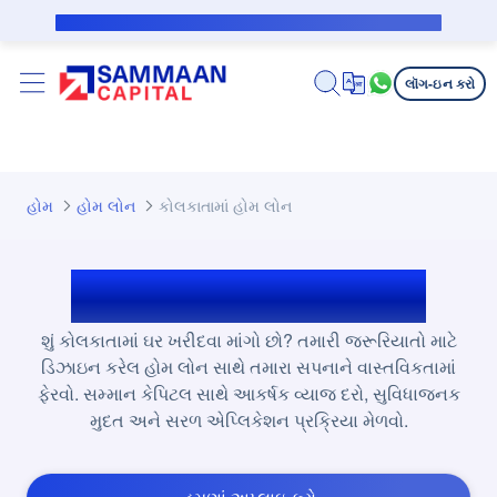
મુખ્ય કન્ટેન્ટ પર જાઓ
સબવેન્શન કરજદાર માટે જાહેર નોટિસ
લૉગ-ઇન કરો
હોમ
હોમ લોન
કોલકાતામાં હોમ લોન
કોલકાતામાં હોમ લોન
શું કોલકાતામાં ઘર ખરીદવા માંગો છો? તમારી જરૂરિયાતો માટે
ડિઝાઇન કરેલ હોમ લોન સાથે તમારા સપનાને વાસ્તવિકતામાં
ફેરવો. સમ્માન કેપિટલ સાથે આકર્ષક વ્યાજ દરો, સુવિધાજનક
મુદત અને સરળ એપ્લિકેશન પ્રક્રિયા મેળવો.