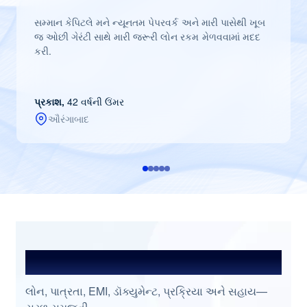
સમ્માન કેપિટલે મને ન્યૂનતમ પેપરવર્ક અને મારી પાસેથી ખૂબ
જ ઓછી ગેરંટી સાથે મારી જરૂરી લોન રકમ મેળવવામાં મદદ
કરી.
પ્રકાશ,
42 વર્ષની ઉંમર
ઔરંગાબાદ
વારંવાર પૂછાતા પ્રશ્નો
લોન, પાત્રતા, EMI, ડૉક્યુમેન્ટ, પ્રક્રિયા અને સહાય—