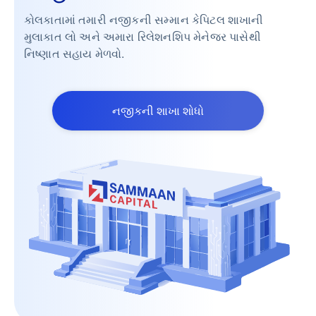
કોલકાતામાં તમારી નજીકની સમ્માન કેપિટલ શાખાની
મુલાકાત લો અને અમારા રિલેશનશિપ મેનેજર પાસેથી
નિષ્ણાત સહાય મેળવો.
નજીકની શાખા શોધો