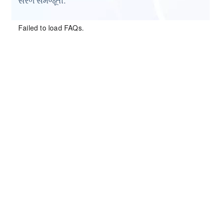
સરળ સમજૂતી.
Failed to load FAQs.