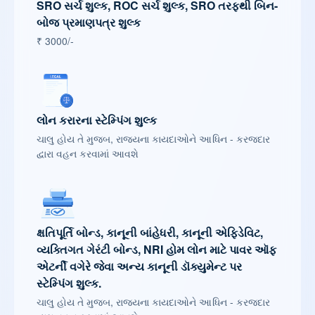
SRO સર્ચ શુલ્ક, ROC સર્ચ શુલ્ક, SRO તરફથી બિન-
બોજ પ્રમાણપત્ર શુલ્ક
₹ 3000/-
લોન કરારના સ્ટેમ્પિંગ શુલ્ક
ચાલુ હોય તે મુજબ, રાજ્યના કાયદાઓને આધિન - કરજદાર
દ્વારા વહન કરવામાં આવશે
ક્ષતિપૂર્તિ બોન્ડ, કાનૂની બાંહેધરી, કાનૂની એફિડેવિટ,
વ્યક્તિગત ગેરંટી બોન્ડ, NRI હોમ લોન માટે પાવર ઑફ
એટર્ની વગેરે જેવા અન્ય કાનૂની ડૉક્યુમેન્ટ પર
સ્ટેમ્પિંગ શુલ્ક.
ચાલુ હોય તે મુજબ, રાજ્યના કાયદાઓને આધિન - કરજદાર