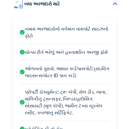
બધા અરજદારો માટે
તમામ અરજદારોનો વર્તમાન પાસપોર્ટ સાઇઝનો
ફોટો
યોગ્ય રીતે ભરેલું અને હસ્તાક્ષરિત અરજી ફોર્મ
ઓળખનો પુરાવો: આધાર કાર્ડ/પાસપોર્ટ/ડ્રાઇવિંગ
લાઇસન્સ/વોટર ID પાન કાર્ડ)
પ્રોપર્ટી ડૉક્યુમેન્ટ: ટ્રૂ કૉપી, સેલ ડીડ, ખાતા,
માલિકીનું ટ્રાન્સફર, બિલ્ડર/હાઉસિંગ
સોસાયટી (મૂળ કૉપી), જમીન ટૅક્સ ચૂકવેલ
રસીદ, કબજાનું સર્ટિફિકેટ.
પ્રોસેસિંગ ફી નો ચેક