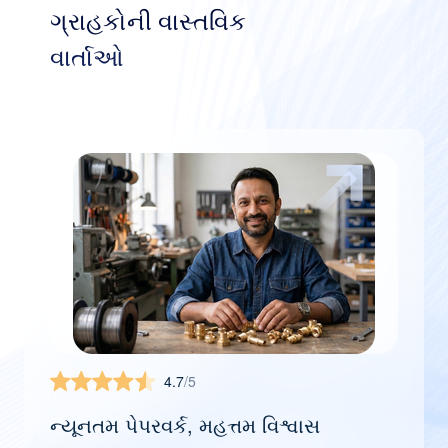
ગ્રાહકોની વાસ્તવિક
વાર્તાઓ
4.7
/5
ન્યૂનતમ પેપરવર્ક, મહત્તમ વિશ્વાસ