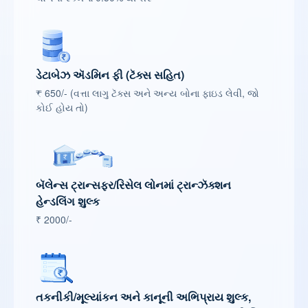
ડેટાબેઝ ઍડમિન ફી (ટૅક્સ સહિત)
₹ 650/- (વત્તા લાગુ ટૅક્સ અને અન્ય બોના ફાઇડ લેવી, જો
કોઈ હોય તો)
બૅલેન્સ ટ્રાન્સફર/રિસેલ લોનમાં ટ્રાન્ઝૅક્શન
હેન્ડલિંગ શુલ્ક
₹ 2000/-
તકનીકી/મૂલ્યાંકન અને કાનૂની અભિપ્રાય શુલ્ક,