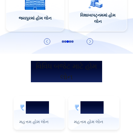
વિશાખાપટ્નમમાં હોમ
જયપુરમાં હોમ લોન
લોન
વિવિધ બજેટ માટે હોમ
લોન
5 કરોડ
2 કરોડ
મહત્તમ હોમ લોન
મહત્તમ હોમ લોન
મહ