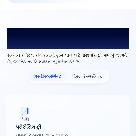
કોલકાતામાં હોમ લોન પ્રોસેસિંગ ફી અને
શુલ્ક
સમ્માન કેપિટલ કોલકાતામાં હોમ લોન માટે પારદર્શક ફી માળખું જાળવે
છે, જે દરેક તબક્કે સ્પષ્ટતા સુનિશ્ચિત કરે છે.
પ્રિ-ડિસ્બર્સમેન્ટ
પોસ્ટ-ડિસ્બર્સમેન્ટ
પ્રોસેસિંગ ફી
લોનની રકમના 0.50% થી શરુ