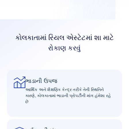
કોલકાતામાં રિયલ એસ્ટેટમાં શા માટે
રોકાણ કરવું
ભાડાની ઉપજ
આર્થિક અને શૈક્ષણિક કેન્દ્ર તરીકે તેની સ્થિતિને
કારણે, કોલકાતામાં ભાડાની પ્રોપર્ટીની માંગ હંમેશા રહે
છે