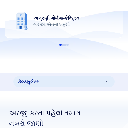
અગ્રણી મોર્ગેજ-કેન્દ્રિત
ભારતમાં એનબીએફસી
કેલ્ક્યુલેટર
કેલ્ક્યુલેટર
અમારી શાખા
અરજી કરતા પહેલાં તમારા
રિયલ એસ્ટેટ
નંબરો જાણો
મુખ્ય ફાયદા