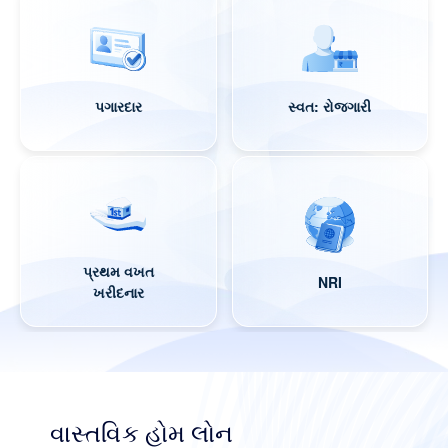
પગારદાર
સ્વત: રોજગારી
પ્રથમ વખત
NRI
ખરીદનાર
વાસ્તવિક હોમ લોન