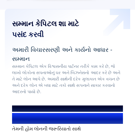
સમ્માન કેપિટલ શા માટે
પસંદ કરવી
અમારી વિચારસરણી અને કાર્યનો આધાર -
સમ્માન
સમ્માન કેપિટલ એક વિશ્વસનીય પાર્ટનર તરીકે કામ કરે છે, જે
લાખો લોકોના સપનાઓનું ઘર અને બિઝનેસનો આદર કરે છે અને
તે માટે લોન આપે છે. અમારી સાથેની દરેક મુલાકાત એક વચન છે
અને દરેક લોન એ બધા માટે તકો સાથે સપનાને સાકાર કરવાનો
આદરનો પાયો છે.
અમે મદદ કરી છે
1.4+ મિલિયન યૂઝર
તેમની હોમ લોનની જરૂરિયાતો સાથે