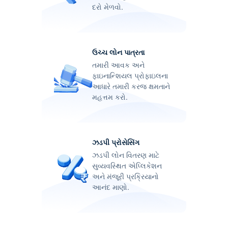
દરો મેળવો.
ઉચ્ચ લોન પાત્રતા
તમારી આવક અને
ફાઇનાન્શિયલ પ્રોફાઇલના
આધારે તમારી કરજ ક્ષમતાને
મહત્તમ કરો.
ઝડપી પ્રોસેસિંગ
ઝડપી લોન વિતરણ માટે
સુવ્યવસ્થિત એપ્લિકેશન
અને મંજૂરી પ્રક્રિયાનો
આનંદ માણો.