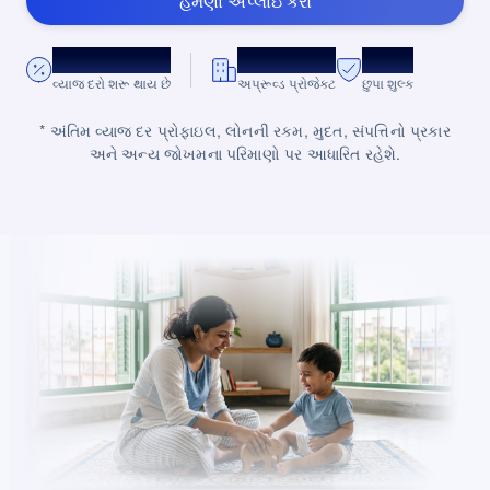
હમણાં અપ્લાઇ કરો
*8.75% વાર્ષિક.
10,000+
શૂન્ય
વ્યાજ દરો શરૂ થાય છે
અપ્રૂવ્ડ પ્રોજેક્ટ
છુપા શુલ્ક
* અંતિમ વ્યાજ દર પ્રોફાઇલ, લોનની રકમ, મુદત, સંપત્તિનો પ્રકાર
અને અન્ય જોખમના પરિમાણો પર આધારિત રહેશે.