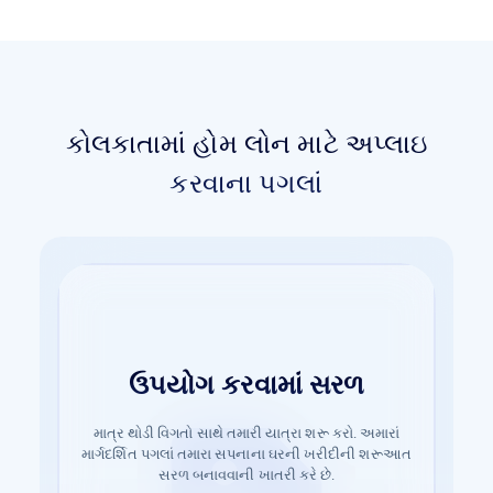
કોલકાતામાં હોમ લોન માટે અપ્લાઇ
કરવાના પગલાં
ઉપયોગ કરવામાં સરળ
ઝડપી મંજૂરી
ઝંઝટ-મુક્ત ડૉક્યુમેન્ટેશન
એપ્લિકેશનથી મંજૂરી સુધી ઝડપથી આગળ વધો. અમારી
માત્ર થોડી વિગતો સાથે તમારી યાત્રા શરૂ કરો. અમારાં
સરળતાથી દસ્તાવેજીકરણ પ્રક્રિયા શરૂ કરો. જરૂરી
માર્ગદર્શિત પગલાં તમારા સપનાના ઘરની ખરીદીની શરૂઆત
ઝડપી મંજૂરી પ્રક્રિયા સુનિશ્ચિત કરે છે કે તમારું સપનાનું
માહિતી સબમિટ કરો અને ચાલો બાકીને હેન્ડલ કરીએ.
સરળ બનાવવાની ખાતરી કરે છે.
ઘર માત્ર થોડા પગલાં દૂર છે.