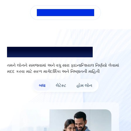
વારંવાર પૂછાતા બધા પ્રશ્નો જુઓ
લોન સમજો. બહેતર પસંદ કરો.
તમને લોનને સમજવામાં અને વધુ સારા ફાઇનાન્શિયલ નિર્ણયો લેવામાં
મદદ કરવા માટે સરળ માર્ગદર્શિકા અને નિષ્ણાતની માહિતી​​​​​​
બધા
લેટેસ્ટ
હોમ લોન