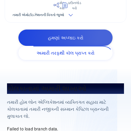
શેર
ડાઉનલોડ
કરો
કરો
તમારી એમોર્ટાઇઝેશનની વિગતો જુઓ
હમણાં અપ્લાઇ કરો
અમારી તરફથી કૉલ પ્રાપ્ત કરો
કોલકાતામાં અમારી શાખાઓ
તમારી હોમ લોન એપ્લિકેશનમાં વ્યક્તિગત સહાય માટે
કોલકાતામાં તમારી નજીકની સમ્માન કેપિટલ બ્રાન્ચની
મુલાકાત લો.
Failed to load branch data.