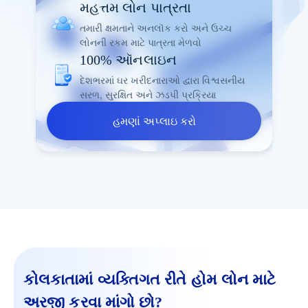
મહત્તમ લોન પાત્રતા
તમારી ક્ષમતાને અનલૉક કરો અને ઉચ્ચ
લોનની રકમ માટે પાત્રતા મેળવો
100% ઑનલાઇન
દેશભરમાં ઘર ખરીદનારાઓ દ્વારા વિશ્વસનીય
સરળ, સુરક્ષિત અને ઝડપી પ્રક્રિયા
હમણાં અપ્લાઇ કરો
કોલકાતામાં વ્યક્તિગત રીતે હોમ લોન માટે
અરજી કરવા માંગો છો?