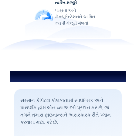
ત્વરિત મંજૂરી
પાત્રતા અને
ડૉક્યૂમેન્ટેશનને આધિન
ઝડપી મંજૂરી મેળવો.
કોલકાતામાં હોમ લોનનો વ્યાજ દર
સમ્માન કેપિટલ કોલકાતામાં સ્પર્ધાત્મક અને
પારદર્શક હોમ લોન વ્યાજ દરો પ્રદાન કરે છે, જે
તમને તમારા ફાઇનાન્સને અસરકારક રીતે પ્લાન
કરવામાં મદદ કરે છે.