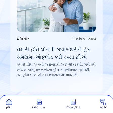
4 મિનીટ
11 એપ્રિલ 2024
તમારી હોમ લોનની જવાબદારીને ટૂંક
સમયમાં ઑફલોડ કરી રહ્યા છીએ
તમારી હોમ લોનની જવાબદારી ઝડપથી ચૂકવો, ભલે તમે
મધ્યમ કદનું ઘર ખરીદતા હોવ કે પ્રીમિયમ પ્રોપર્ટી,
તમે હોમ લોન લો તેવી શક્યતાઓ વધારે છે.
હોમ
અપ્લાઇ કરો
કેલક્યુલેટર
સપોર્ટ