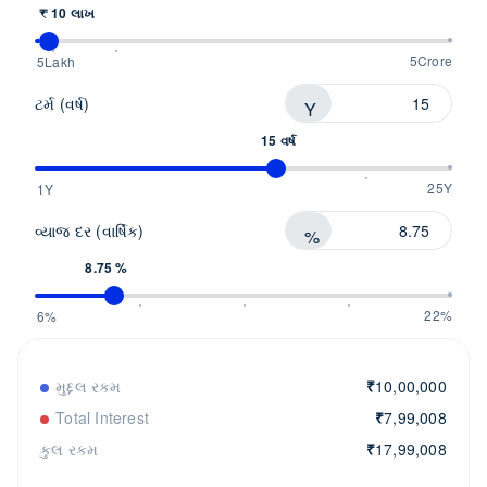
₹ 10 લાખ
5Crore
5Lakh
ટર્મ (વર્ષ)
Y
15 વર્ષ
25Y
1Y
વ્યાજ દર (વાર્ષિક)
%
8.75 %
22%
6%
મુદ્દલ રકમ
₹
10,00,000
Total Interest
₹
7,99,008
કુલ રકમ
₹
17,99,008