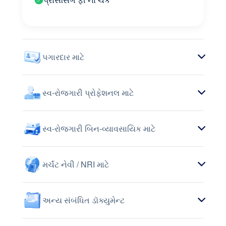
પગારદાર માટે
સ્વ-રોજગારી પ્રોફેશનલ માટે
સ્વ-રોજગારી બિન-વ્યાવસાયિક માટે
મર્ચંટ નેવી / NRI માટે
અન્ય સંબંધિત ડૉક્યુમેન્ટ