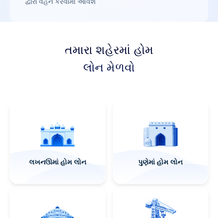
દ્વારા વહન કરવામાં આવશે
તમારા શહેરમાં હોમ
લોન મેળવો
લખનઊમાં હોમ લોન
પુણેમાં હોમ લોન