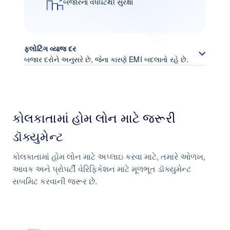
બજારના વધઘટથી સુરક્ષા
ફ્લોટિંગ વ્યાજ દર
બજાર દરોને અનુસરે છે, જેના કારણે EMI બદલાતો રહે છે.
બજારની સ્થિતિઓ સાથે જોડાયેલ વ્યાજ
કોલકાતામાં હોમ લોન માટે જરૂરી
દર ઘટાડાનો લાભ લેવાની તક
ડૉક્યુમેન્ટ
કોલકાતામાં હોમ લોન માટે અપ્લાઇ કરવા માટે, તમારે ઓળખ,
સુવિધાજનક પરત ચુકવણીનું માળખું
આવક અને પ્રોપર્ટી વેરિફિકેશન માટે મૂળભૂત ડૉક્યુમેન્ટ
સબમિટ કરવાની જરૂર છે.